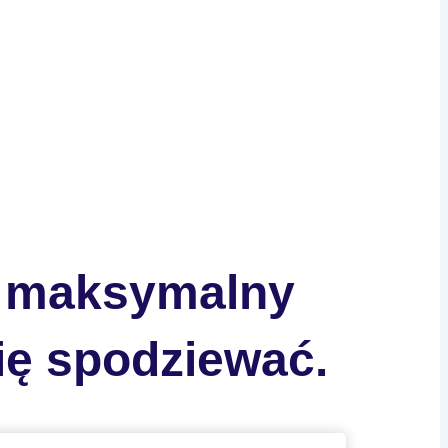
sz maksymalny
ię spodziewać.