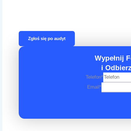
kurek z marnotrawstw
Zgłoś się po audyt
Wypełnij F
i Odbier
Telefon
*
Email
*