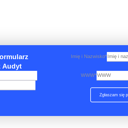
em.
ormularz
Imię i Nazwisko
*
z Audyt
WWW
*
Zgłaszam się p