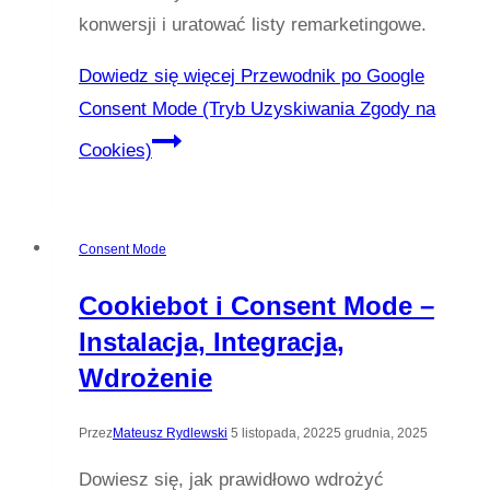
konwersji i uratować listy remarketingowe.
Dowiedz się więcej
Przewodnik po Google
Consent Mode (Tryb Uzyskiwania Zgody na
Cookies)
Consent Mode
Cookiebot i Consent Mode –
Instalacja, Integracja,
Wdrożenie
Przez
Mateusz Rydlewski
5 listopada, 2022
5 grudnia, 2025
Dowiesz się, jak prawidłowo wdrożyć